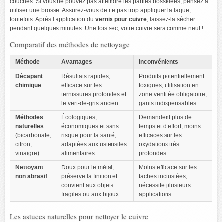
couches. Si vous ne pouvez pas atteindre les parties bosselées, pensez à
utiliser une brosse. Assurez-vous de ne pas trop appliquer la laque,
toutefois. Après l’application du
vernis pour cuivre
, laissez-la sécher
pendant quelques minutes. Une fois sec, votre cuivre sera comme neuf !
Comparatif des méthodes de nettoyage
Méthode
Avantages
Inconvénients
Décapant
Résultats rapides,
Produits potentiellement
chimique
efficace sur les
toxiques, utilisation en
ternissures profondes et
zone ventilée obligatoire,
le vert-de-gris ancien
gants indispensables
Méthodes
Écologiques,
Demandent plus de
naturelles
économiques et sans
temps et d’effort, moins
(bicarbonate,
risque pour la santé,
efficaces sur les
citron,
adaptées aux ustensiles
oxydations très
vinaigre)
alimentaires
profondes
Nettoyant
Doux pour le métal,
Moins efficace sur les
non abrasif
préserve la finition et
taches incrustées,
convient aux objets
nécessite plusieurs
fragiles ou aux bijoux
applications
Les astuces naturelles pour nettoyer le cuivre