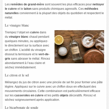
Les
remèdes de grand-mère
sont souvent les plus efficaces pour
nettoyer
le cuivre
et le
laiton
sans produits chimiques agressifs. Ces
méthodes
naturelles
conviennent à la plupart des objets du quotidien et respectent le
métal.
Le vinaigre blanc
Trempez l’objet en
cuivre
dans
du
vinaigre blanc
chaud pendant
quelques minutes, ou appliquez-
le directement sur la surface avec
un chiffon. L’acidité du vinaigre
dissout la ternissure et le
vert-de-
gris
sans abraser le métal. Rincez
abondamment à l’eau claire et
séchez immédiatement.
Le citron et le sel
Mélangez du jus de citron avec une pincée de sel fin pour former une pâte
légère. Appliquez sur le cuivre avec un chiffon doux en effectuant des
mouvements circulaires. Cette combinaison est particulièrement efficace
sur les
casseroles en cuivre
et les petits
objets
décoratifs. Rincez et
séchez soigneusement après application.
Le bicarbonate de soude