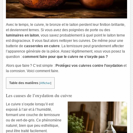
Avec le temps, le cuivre, le bronze et le laiton perdent leur finition brillante,
et deviennent ternes. Si vous avez des poignées de porte ou des
luminaires en laiton
, vous savez probablement à quel point le laiton terne
est disgracieux. Il vous faut alors nettoyer les cuivres. De même pour une
batterie de
casseroles en cuivre
. La ternissure peut grandement affecter
l’apparence générale de la pièce. Assez légitimement, vous vous posez la
question :
comment faire pour que le cuivre ne s’oxyde pas ?
Alors que faire ? C’est simple :
Protégez vos cuivres contre l’oxydation
et
la corrosion. Voici comment faire.
Table des matières
[
Afficher
]
Les causes de l’oxydation du cuivre
Le cuivre s’oxyde lorsqu’il est
exposé à l’air et à l’humidité,
formant une couche de ternissure
ou de vert-de-gris. Ce phénomène
naturel, bien que peu esthétique,
peut être traité facilement.