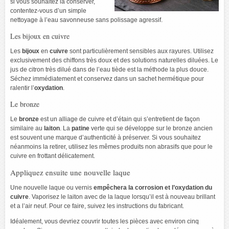
si vous souhaitez la conserver,
contentez-vous d’un simple
nettoyage à l’eau savonneuse sans polissage agressif.
Les bijoux en cuivre
Les
bijoux
en
cuivre
sont particulièrement sensibles aux rayures. Utilisez
exclusivement des chiffons très doux et des solutions naturelles diluées. Le
jus de citron très dilué dans de l’eau tiède est la méthode la plus douce.
Séchez immédiatement et conservez dans un sachet hermétique pour
ralentir l’
oxydation
.
Le bronze
Le
bronze
est un alliage de cuivre et d’étain qui s’entretient de façon
similaire au
laiton
. La
patine
verte qui se développe sur le bronze ancien
est souvent une marque d’authenticité à préserver. Si vous souhaitez
néanmoins la retirer, utilisez les mêmes produits non abrasifs que pour le
cuivre en frottant délicatement.
Appliquez ensuite une nouvelle laque
Une nouvelle laque ou vernis
empêchera la corrosion et l’oxydation du
cuivre
. Vaporisez le laiton avec de la laque lorsqu’il est à nouveau brillant
et a l’air neuf. Pour ce faire, suivez les instructions du fabricant.
Idéalement, vous devriez couvrir toutes les pièces avec environ cinq