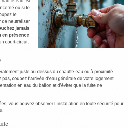
chauffe-eau. Si
ncerné ou si le
coupez le
r de neutraliser
ouchez jamais
n en présence
n court-circuit
e
néralement juste au-dessus du chauffe-eau ou à proximité
z pas, coupez l’arrivée d’eau générale de votre logement.
entation en eau du ballon et d’éviter que la fuite ne
es, vous pouvez observer l’installation en toute sécurité pour
e.
uite