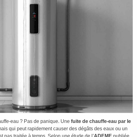
auffe-eau ? Pas de panique. Une
fuite de chauffe-eau par le
mais qui peut rapidement causer des dégâts des eaux ou un
est pas traitée à temps. Selon une étude de l’
ADEME
publiée