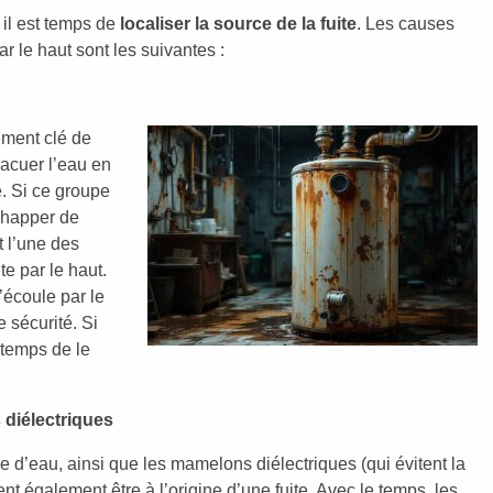
, il est temps de
localiser la source de la fuite
. Les causes
ar le haut sont les suivantes :
ément clé de
vacuer l’eau en
. Si ce groupe
échapper de
t l’une des
te par le haut.
s’écoule par le
 sécurité. Si
 temps de le
 diélectriques
ie d’eau, ainsi que les mamelons diélectriques (qui évitent la
nt également être à l’origine d’une fuite. Avec le temps, les