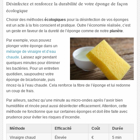
Désinfectez et renforcez la durabilité de votre éponge de façon
écologique
Choisir des méthodes
écologiques
pour la désinfection de vos éponges
est un acte à la fois conscient et pratique. Outre l’économie réalisée, c’est
un geste en faveur de la dureté de l’éponge comme de notre
planète
.
Par exemple, vous pouvez
plonger votre éponge dans un
mélange de vinaigre et d’eau
chaude
. Laissez agir pendant
quelques minutes pour éliminer
les bactéries. Pour un entretien
quotidien, saupoudrez votre
éponge de bicarbonate, puis
rincez-la à l’eau chaude. Cela renforce la fibre de l’éponge et lui redonne
un coup de frais.
Par ailleurs, sachez qu’une minute au micro-ondes après l’avoir bien
humidifiée et rincée peut aussi désinfecter efficacement. Attention, cette
méthode ne fonctionne que sur certaines éponges et doit être faite avec
prudence pour éviter les risques d’incendie.
Méthode
Efficacité
Coût
Durée
Vinaigre chaud
Élevée
€
5 min