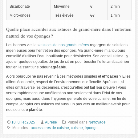
Bicarbonate
Moyenne
€
2 min
Micro-ondes
Très élevée
€€
1 min
Quelle place accorder aux astuces de grand-mère dans l’entretien
naturel de vos éponges ?
Les bonnes vieilles
astuces de nos grands-mères
regorgent de solutions
ingénieuses pour l’entretien des éponges. Ma grand-mère m’a toujours
conseillé d’utiliser l’eau bouillante pour désinfecter. Son conseil ultime : y
ajouter quelques gouttes de jus de citron pour booster l’effet antibactérien
tout en laissant une odeur
agréable
.
Alors pourquoi ne pas revenir à ces méthodes simples et
efficaces
? Elles
allient économie, respect de l’environnement et efficacité. Après tout, si
elles ont traversé les décennies, c’est qu’elles ont fait leur preuve ! Vous
verrez rapidement une amélioration non seulement dans l’état de vos
éponges, mais aussi dans l’hygiène générale de votre cuisine. En fin de
compte, adopter ces astuces est aussi un pas vers un meilleur avenir pour
nous et notre
planète
.
18 juillet 2025
Aurélie
Publié dans
Nettoyage
Mots clés :
accessoires de cuisine
,
cuisine
,
éponge