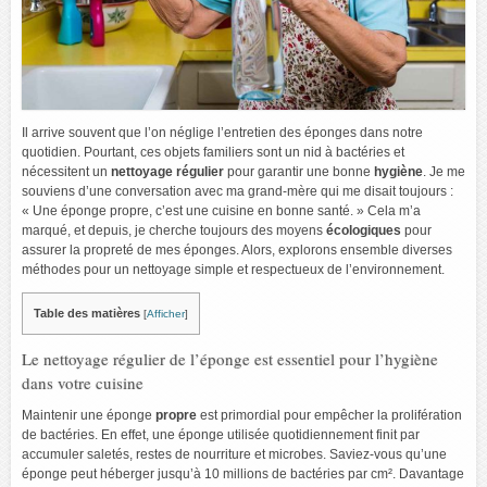
Il arrive souvent que l’on néglige l’entretien des éponges dans notre
quotidien. Pourtant, ces objets familiers sont un nid à bactéries et
nécessitent un
nettoyage régulier
pour garantir une bonne
hygiène
. Je me
souviens d’une conversation avec ma grand-mère qui me disait toujours :
« Une éponge propre, c’est une cuisine en bonne santé. » Cela m’a
marqué, et depuis, je cherche toujours des moyens
écologiques
pour
assurer la propreté de mes éponges. Alors, explorons ensemble diverses
méthodes pour un nettoyage simple et respectueux de l’environnement.
Table des matières
[
Afficher
]
Le nettoyage régulier de l’éponge est essentiel pour l’hygiène
dans votre cuisine
Maintenir une éponge
propre
est primordial pour empêcher la prolifération
de bactéries. En effet, une éponge utilisée quotidiennement finit par
accumuler saletés, restes de nourriture et microbes. Saviez-vous qu’une
éponge peut héberger jusqu’à 10 millions de bactéries par cm². Davantage