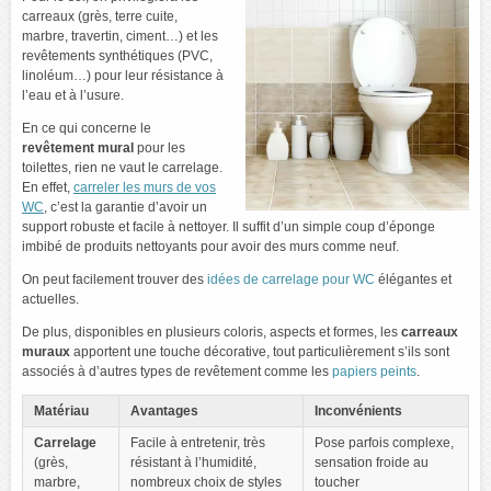
carreaux (grès, terre cuite,
marbre, travertin, ciment…) et les
revêtements synthétiques (PVC,
linoléum…) pour leur résistance à
l’eau et à l’usure.
En ce qui concerne le
revêtement mural
pour les
toilettes, rien ne vaut le carrelage.
En effet,
carreler les murs de vos
WC
, c’est la garantie d’avoir un
support robuste et facile à nettoyer. Il suffit d’un simple coup d’éponge
imbibé de produits nettoyants pour avoir des murs comme neuf.
On peut facilement trouver des
idées de carrelage pour WC
élégantes et
actuelles.
De plus, disponibles en plusieurs coloris, aspects et formes, les
carreaux
muraux
apportent une touche décorative, tout particulièrement s’ils sont
associés à d’autres types de revêtement comme les
papiers peints
.
Matériau
Avantages
Inconvénients
Carrelage
Facile à entretenir, très
Pose parfois complexe,
(grès,
résistant à l’humidité,
sensation froide au
marbre,
nombreux choix de styles
toucher