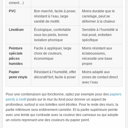
ciment…)
PVC
Bon marché, facile à poser,
Moins durable que le
résistant à l’eau, large
carrelage, peut se
variété de motifs
déformer à la chaleur
Linoléum
Écologique, confortable
Sensible à l’humidité si
sous les pieds, bonne
mal posé, entretien
isolation phonique
spécifique
Peinture
Facile à appliquer, large
Moins résistant aux
spéciale
choix de couleurs,
éclaboussures,
pièces
économique
nécessite une base
humides
propre
Papier
Résistant à l’humidité, effet
Moins adapté aux
peint vinyle
décoratif fort, facile à poser
zones de contact direct
avec l’eau
Pour une combinaison qui fonctionne, optez par exemple pour des
papiers
peints à motif
posés sur le mur du fond pour donner un aspect de
profondeur, surtout si vos toilettes sont étroites. Pour le reste des murs, la
partie inférieure sera entièrement carrelée. Et la partie supérieure peinte
avec une teinte qui contraste avec la couleur des carreaux ou qui adopte
un coloris reprenant une des couleurs du papier peint.