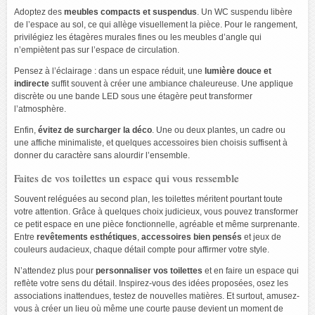
Adoptez des
meubles compacts et suspendus
. Un WC suspendu libère
de l’espace au sol, ce qui allège visuellement la pièce. Pour le rangement,
privilégiez les étagères murales fines ou les meubles d’angle qui
n’empiètent pas sur l’espace de circulation.
Pensez à l’éclairage : dans un espace réduit, une
lumière douce et
indirecte
suffit souvent à créer une ambiance chaleureuse. Une applique
discrète ou une bande LED sous une étagère peut transformer
l’atmosphère.
Enfin,
évitez de surcharger la déco
. Une ou deux plantes, un cadre ou
une affiche minimaliste, et quelques accessoires bien choisis suffisent à
donner du caractère sans alourdir l’ensemble.
Faites de vos toilettes un espace qui vous ressemble
Souvent reléguées au second plan, les toilettes méritent pourtant toute
votre attention. Grâce à quelques choix judicieux, vous pouvez transformer
ce petit espace en une pièce fonctionnelle, agréable et même surprenante.
Entre
revêtements esthétiques
,
accessoires bien pensés
et jeux de
couleurs audacieux, chaque détail compte pour affirmer votre style.
N’attendez plus pour
personnaliser vos toilettes
et en faire un espace qui
reflète votre sens du détail. Inspirez-vous des idées proposées, osez les
associations inattendues, testez de nouvelles matières. Et surtout, amusez-
vous à créer un lieu où même une courte pause devient un moment de