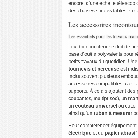
encore, d’une échelle télescopiq
des chaises sur des tables en c
Les accessoires incontour
Les essentiels pour les travaux man
Tout bon bricoleur se doit de p
base d’outils polyvalents pour 
petits travaux du quotidien. Un
tournevis et perceuse
est indi
inclut souvent plusieurs embouts
accessoires compatibles avec la
supports. À cela s’ajoutent des
coupantes, multiprises), un
mar
un
couteau universel
ou cutter
ainsi qu’un
ruban à mesurer
po
Pour compléter cet équipement 
électrique
et du
papier abrasif