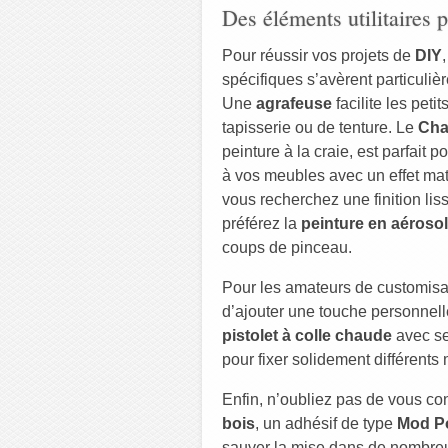
Des éléments utilitaires 
Pour réussir vos projets de
DIY
spécifiques s’avèrent particulièr
Une
agrafeuse
facilite les peti
tapisserie ou de tenture. Le
Cha
peinture à la craie, est parfait 
à vos meubles avec un effet mat
vous recherchez une finition lis
préférez la
peinture en aérosol
coups de pinceau.
Pour les amateurs de customisat
d’ajouter une touche personnel
pistolet à colle chaude
avec se
pour fixer solidement différents
Enfin, n’oubliez pas de vous con
bois
, un adhésif de type
Mod P
sauver la mise dans de nombreus