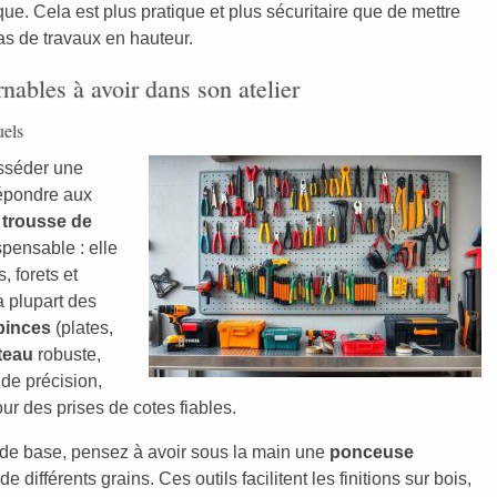
ue. Cela est plus pratique et plus sécuritaire que de mettre
as de travaux en hauteur.
nables à avoir dans son atelier
uels
osséder une
répondre aux
e
trousse de
spensable : elle
, forets et
 plupart des
pinces
(plates,
teau
robuste,
 de précision,
ur des prises de cotes fiables.
de base, pensez à avoir sous la main une
ponceuse
de différents grains. Ces outils facilitent les finitions sur bois,