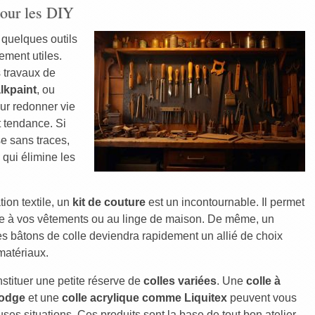
pour les DIY
, quelques outils
ement utiles.
ts travaux de
lkpaint
, ou
pour redonner vie
 tendance. Si
se sans traces,
qui élimine les
ion textile, un
kit de couture
est un incontournable. Il permet
le à vos vêtements ou au linge de maison. De même, un
s bâtons de colle deviendra rapidement un allié de choix
 matériaux.
stituer une petite réserve de
colles variées
. Une
colle à
odge
et une
colle acrylique comme Liquitex
peuvent vous
es situations. Ces produits sont la base de tout bon atelier