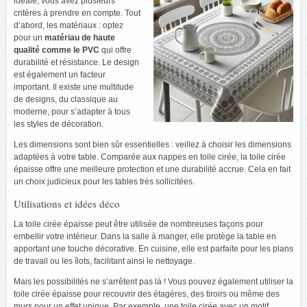
idéale, vous avez plusieurs
critères à prendre en compte. Tout
d’abord, les matériaux : optez
pour un
matériau de haute
qualité comme le PVC
qui offre
durabilité et résistance. Le design
est également un facteur
important. Il existe une multitude
de designs, du classique au
moderne, pour s’adapter à tous
les styles de décoration.
Les dimensions sont bien sûr essentielles : veillez à choisir les dimensions
adaptées à votre table. Comparée aux nappes en toile cirée, la toile cirée
épaisse offre une meilleure protection et une durabilité accrue. Cela en fait
un choix judicieux pour les tables très sollicitées.
Utilisations et idées déco
La toile cirée épaisse peut être utilisée de nombreuses façons pour
embellir votre intérieur. Dans la salle à manger, elle protège la table en
apportant une touche décorative. En cuisine, elle est parfaite pour les plans
de travail ou les îlots, facilitant ainsi le nettoyage.
Mais les possibilités ne s’arrêtent pas là ! Vous pouvez également utiliser la
toile cirée épaisse pour recouvrir des étagères, des tiroirs ou même des
murs pour un effet unique. Par exemple, une toile cirée avec un motif