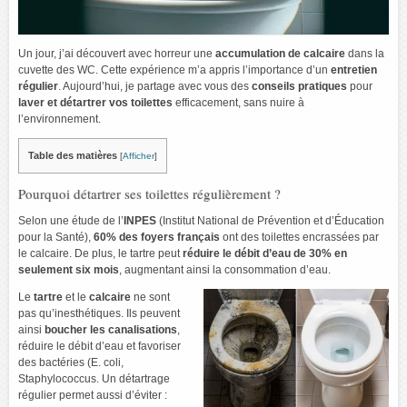
Un jour, j’ai découvert avec horreur une
accumulation de calcaire
dans la
cuvette des WC. Cette expérience m’a appris l’importance d’un
entretien
régulier
. Aujourd’hui, je partage avec vous des
conseils pratiques
pour
laver et détartrer vos toilettes
efficacement, sans nuire à
l’environnement.
Table des matières
[
Afficher
]
Pourquoi détartrer ses toilettes régulièrement ?
Selon une étude de l’
INPES
(Institut National de Prévention et d’Éducation
pour la Santé),
60% des foyers français
ont des toilettes encrassées par
le calcaire. De plus, le tartre peut
réduire le débit d’eau de 30% en
seulement six mois
, augmentant ainsi la consommation d’eau.
Le
tartre
et le
calcaire
ne sont
pas qu’inesthétiques. Ils peuvent
ainsi
boucher les canalisations
,
réduire le débit d’eau et favoriser
des bactéries (E. coli,
Staphylococcus. Un détartrage
régulier permet aussi d’éviter :