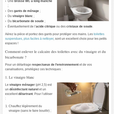
Une
brosse WC à long manche
;
Des
gants de ménage
;
Du
vinaigre blanc
;
Du
bicarbonate de soude
;
Éventuellement de l’
acide citrique
ou des
cristaux de soude
.
Aérez la pièce et portez des gants pour protéger vos mains. Les
toilettes
suspendues, plus faciles à nettoyer
, sont un excellent choix pour les petits
espaces !
Comment enlever le calcaire des toilettes avec du vinaigre et du
bicarbonate ?
Pour un détartrage
respectueux de l’environnement
et de vos
canalisations, privilégiez ces techniques :
1. Le vinaigre blanc
Le
vinaigre ménager
(pH 2,5) est
un
désinfectant naturel
et un
excellent
détartrant
. Pour l’utiliser
:
Chauffez légèrement du
vinaigre (sans le faire bouillir) ;