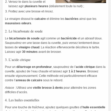
Versez-le dans la cuvette et
laissez agir
plusieurs heures
(idéalement toute la nuit) ;
Frottez avec une brosse et rincez.
Le vinaigre dissout le
calcaire
et élimine les
bactéries
ainsi que les
mauvaises odeurs
.
2. Le bicarbonate de soude
Le
bicarbonate de soude
agit comme un
bactéricide
et un abrasif doux.
Saupoudrez-en une tasse dans la cuvette, puis versez lentement deux
tasses de
vinaigre chaud
. La réaction effervescente décollera le tartre.
Laissez agir
30 minutes
avant de brosser.
3. L’acide citrique
Pour un
détartrage en profondeur
, saupoudrez de l’
acide citrique
dans la
cuvette, ajoutez de l’eau chaude et laissez agir
1 à 2 heures
. Brossez
ensuite vigoureusement. Cette méthode est particulièrement efficace
contre l’
anneau de calcaire
sous le rebord.
Astuce
: Utilisez une
vieille brosse à dents
pour atteindre les zones
difficiles d’accès.
4. Les huiles essentielles
Pour une touche de fraîcheur, ajoutez quelques gouttes d’
huile essentielle