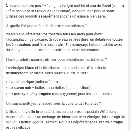
Non, absolument pas
! Mélanger
vinaigre
(acide) et
eau de Javel
(chlore)
libère des
vapeurs toxiques
(gaz chloré) dangereuses pour la santé.
Utilisez ces produits
séparément
et dans un espace bien aéré.
À quelle fréquence faut-il détartrer ses toilettes ?
Idéalement,
détartrez vos toilettes tous les mois
pour éviter
l'accumulation de calcaire. Si votre eau est très dure, un détartrage
toutes
les 2 semaines
peut être nécessaire. Un
nettoyage hebdomadaire
avec
du vinaigre ou du bicarbonate suffit pour l'entretien courant.
Quels produits naturels utiliser pour désinfecter les toilettes ?
Le
vinaigre blanc
et le
bicarbonate de soude
sont d'excellents
désinfectants naturels
. Vous pouvez aussi utiliser :
L'
acide citrique
(antibactérien) ;
Le
savon noir
+ huiles essentielles (tea tree, citron) ;
Le
peroxyde d'hydrogène
(eau oxygénée) pour les taches noires.
Comment nettoyer le rebord sous la cuvette des toilettes ?
Utilisez une
vieille brosse à dents
ou une brosse spéciale WC à long
manche. Appliquez un mélange de
bicarbonate et vinaigre
, laissez agir 30
min, puis frottez vigoureusement. Pour les dépôts tenaces, l'
acide citrique
est très efficace.