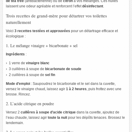
de tea tree
(antibactérienne) ou de
citron
à vos mélanges. Ces huiles
laissent une odeur agréable et renforcent l’effet
désinfectant
.
Trois recettes de grand-mère pour détartrer vos toilettes
naturellement
Voici
3 recettes testées et approuvées
pour un détartrage efficace et
écologique :
1. Le mélange vinaigre + bicarbonate + sel
Ingrédients
:
1 verre de
vinaigre blanc
3 cuillères à soupe de
bicarbonate de soude
2 cuillères à soupe de
sel fin
Mode d’emploi
: Saupoudrez le bicarbonate et le sel dans la cuvette,
versez le vinaigre chaud, laissez agir
1 à 2 heures
, puis frottez avec une
brosse. Rincez.
2. L’acide citrique en poudre
Versez 2
cuillères à soupe d’acide citrique
dans la cuvette, ajoutez de
l’eau chaude, laissez agir
toute la nuit
pour les dépôts tenaces. Brossez le
lendemain.