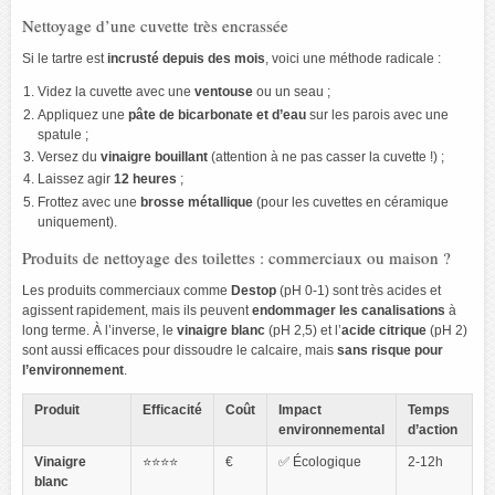
Nettoyage d’une cuvette très encrassée
Si le tartre est
incrusté depuis des mois
, voici une méthode radicale :
Videz la cuvette avec une
ventouse
ou un seau ;
Appliquez une
pâte de bicarbonate et d’eau
sur les parois avec une
spatule ;
Versez du
vinaigre bouillant
(attention à ne pas casser la cuvette !) ;
Laissez agir
12 heures
;
Frottez avec une
brosse métallique
(pour les cuvettes en céramique
uniquement).
Produits de nettoyage des toilettes : commerciaux ou maison ?
Les produits commerciaux comme
Destop
(pH 0-1) sont très acides et
agissent rapidement, mais ils peuvent
endommager les canalisations
à
long terme. À l’inverse, le
vinaigre blanc
(pH 2,5) et l’
acide citrique
(pH 2)
sont aussi efficaces pour dissoudre le calcaire, mais
sans risque pour
l’environnement
.
Produit
Efficacité
Coût
Impact
Temps
environnemental
d’action
Vinaigre
⭐⭐⭐⭐
€
✅ Écologique
2-12h
blanc