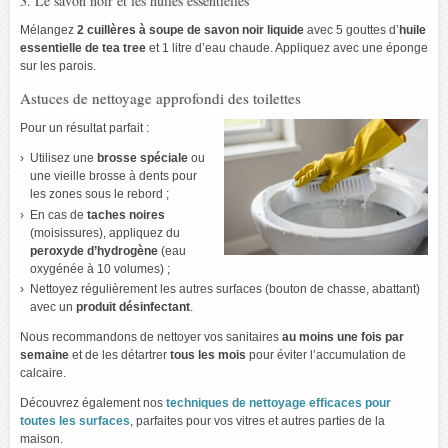
3. Le savon noir et les huiles essentielles
Mélangez
2 cuillères à soupe de savon noir liquide
avec 5 gouttes d’
huile
essentielle de tea tree
et 1 litre d’eau chaude. Appliquez avec une éponge
sur les parois.
Astuces de nettoyage approfondi des toilettes
Pour un résultat parfait :
Utilisez une
brosse spéciale
ou
une vieille brosse à dents pour
les zones sous le rebord ;
En cas de
taches noires
(moisissures), appliquez du
peroxyde d’hydrogène
(eau
oxygénée à 10 volumes) ;
Nettoyez régulièrement les autres surfaces (bouton de chasse, abattant)
avec un
produit désinfectant
.
Nous recommandons de nettoyer vos sanitaires
au moins une fois par
semaine
et de les détartrer
tous les mois
pour éviter l’accumulation de
calcaire.
Découvrez également nos
techniques de nettoyage efficaces pour
toutes les surfaces
, parfaites pour vos vitres et autres parties de la
maison.