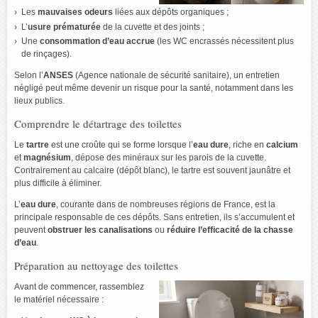
Les
mauvaises odeurs
liées aux dépôts organiques ;
L’
usure prématurée
de la cuvette et des joints ;
Une
consommation d’eau accrue
(les WC encrassés nécessitent plus
de rinçages).
Selon l’
ANSES
(Agence nationale de sécurité sanitaire), un entretien
négligé peut même devenir un risque pour la santé, notamment dans les
lieux publics.
Comprendre le détartrage des toilettes
Le
tartre
est une croûte qui se forme lorsque l’
eau dure
, riche en
calcium
et
magnésium
, dépose des minéraux sur les parois de la cuvette.
Contrairement au calcaire (dépôt blanc), le tartre est souvent jaunâtre et
plus difficile à éliminer.
L’
eau dure
, courante dans de nombreuses régions de France, est la
principale responsable de ces dépôts. Sans entretien, ils s’accumulent et
peuvent
obstruer les canalisations
ou
réduire l’efficacité de la chasse
d’eau
.
Préparation au nettoyage des toilettes
Avant de commencer, rassemblez
le matériel nécessaire :