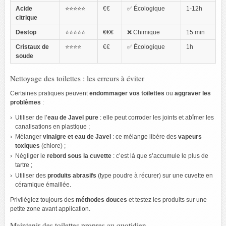
Acide
⭐⭐⭐⭐⭐
€€
✅ Écologique
1-12h
citrique
Destop
⭐⭐⭐⭐⭐
€€€
❌ Chimique
15 min
Cristaux de
⭐⭐⭐⭐
€€
✅ Écologique
1h
soude
Nettoyage des toilettes : les erreurs à éviter
Certaines pratiques peuvent
endommager vos toilettes
ou
aggraver les
problèmes
:
Utiliser de l’
eau de Javel pure
: elle peut corroder les joints et abîmer les
canalisations en plastique ;
Mélanger
vinaigre et eau de Javel
: ce mélange libère des
vapeurs
toxiques
(chlore) ;
Négliger le
rebord sous la cuvette
: c’est là que s’accumule le plus de
tartre ;
Utiliser des
produits abrasifs
(type poudre à récurer) sur une cuvette en
céramique émaillée.
Privilégiez toujours des
méthodes douces
et testez les produits sur une
petite zone avant application.
Maintenir des toilettes propres au quotidien