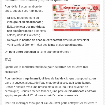
Pour éviter l’accumulation de
tartre, adoptez ces habitudes :
Utilisez régulièrement du
vinaigre
et du
bicarbonate
;
Évitez de jeter des
matériaux
non biodégradables
(lingettes,
cotons) dans les toilettes ;
Nettoyez le
bouton de chasse
et l’
abattant
avec un désinfectant ;
Vérifiez régulièrement l’état des
joints
et des
canalisations
.
Un
petit effort quotidien
fait une grande différence !
FAQ
Quelle est la meilleure méthode pour détartrer des toilettes très
encrassées ?
Pour un
détartrage intensif
, utilisez de l'
acide citrique
: saupoudrez-en
dans la cuvette, ajoutez de l'eau chaude et laissez agir
toute la nuit
.
Brossez ensuite avec une brosse métallique (pour les cuvettes en
céramique). Pour les taches tenaces, une pâte de
bicarbonate et d'eau
appliquée pendant 12h donne aussi d'excellents résultats.
Peut-on mélanger vinaigre et eau de Javel pour nettoyer les toilettes ?