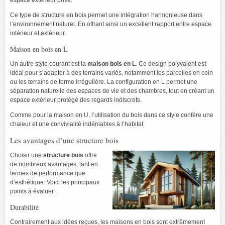
espace extérieur privé.
Ce type de structure en bois permet une intégration harmonieuse dans
l’environnement naturel. En offrant ainsi un excellent rapport entre espace
intérieur et extérieur.
Maison en bois en L
Un autre style courant est la
maison bois en L
. Ce design polyvalent est
idéal pour s’adapter à des terrains variés, notamment les parcelles en coin
ou les terrains de forme irrégulière. La configuration en L permet une
séparation naturelle des espaces de vie et des chambres, tout en créant un
espace extérieur protégé des regards indiscrets.
Comme pour la maison en U, l’utilisation du bois dans ce style confère une
chaleur et une convivialité indéniables à l’habitat.
Les avantages d’une structure bois
Choisir une
structure bois
offre
de nombreux avantages, tant en
termes de performance que
d’esthétique. Voici les principaux
points à évaluer :
Durabilité
Contrairement aux idées reçues, les maisons en bois sont extrêmement