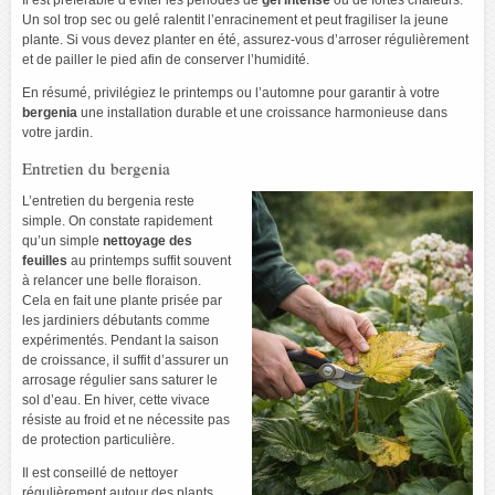
Il est préférable d’éviter les périodes de
gel intense
ou de fortes chaleurs.
Un sol trop sec ou gelé ralentit l’enracinement et peut fragiliser la jeune
plante. Si vous devez planter en été, assurez-vous d’arroser régulièrement
et de pailler le pied afin de conserver l’humidité.
En résumé, privilégiez le printemps ou l’automne pour garantir à votre
bergenia
une installation durable et une croissance harmonieuse dans
votre jardin.
Entretien du bergenia
L’entretien du bergenia reste
simple. On constate rapidement
qu’un simple
nettoyage des
feuilles
au printemps suffit souvent
à relancer une belle floraison.
Cela en fait une plante prisée par
les jardiniers débutants comme
expérimentés. Pendant la saison
de croissance, il suffit d’assurer un
arrosage régulier sans saturer le
sol d’eau. En hiver, cette vivace
résiste au froid et ne nécessite pas
de protection particulière.
Il est conseillé de nettoyer
régulièrement autour des plants