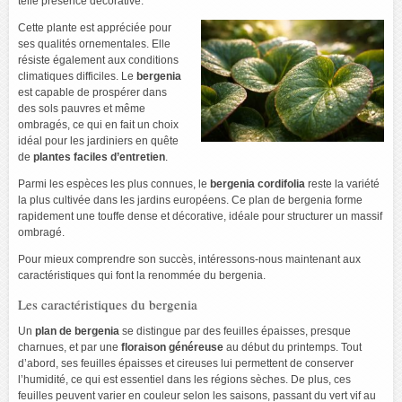
telle présence décorative.
Cette plante est appréciée pour
ses qualités ornementales. Elle
résiste également aux conditions
climatiques difficiles. Le
bergenia
est capable de prospérer dans
des sols pauvres et même
ombragés, ce qui en fait un choix
idéal pour les jardiniers en quête
de
plantes faciles d’entretien
.
Parmi les espèces les plus connues, le
bergenia cordifolia
reste la variété
la plus cultivée dans les jardins européens. Ce plan de bergenia forme
rapidement une touffe dense et décorative, idéale pour structurer un massif
ombragé.
Pour mieux comprendre son succès, intéressons-nous maintenant aux
caractéristiques qui font la renommée du bergenia.
Les caractéristiques du bergenia
Un
plan de bergenia
se distingue par des feuilles épaisses, presque
charnues, et par une
floraison généreuse
au début du printemps. Tout
d’abord, ses feuilles épaisses et cireuses lui permettent de conserver
l’humidité, ce qui est essentiel dans les régions sèches. De plus, ces
feuilles peuvent varier en couleur selon les saisons, passant du vert vif au