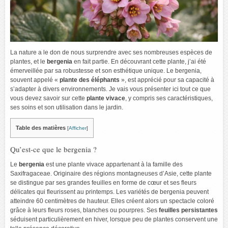
La nature a le don de nous surprendre avec ses nombreuses espèces de
plantes, et le
bergenia
en fait partie. En découvrant cette plante, j’ai été
émerveillée par sa robustesse et son esthétique unique. Le bergenia,
souvent appelé «
plante des éléphants
», est apprécié pour sa capacité à
s’adapter à divers environnements. Je vais vous présenter ici tout ce que
vous devez savoir sur cette
plante vivace
, y compris ses caractéristiques,
ses soins et son utilisation dans le jardin.
Table des matières
[
Afficher
]
Qu’est-ce que le bergenia ?
Le
bergenia
est une plante vivace appartenant à la famille des
Saxifragaceae. Originaire des régions montagneuses d’Asie, cette plante
se distingue par ses grandes feuilles en forme de cœur et ses fleurs
délicates qui fleurissent au printemps. Les variétés de bergenia peuvent
atteindre 60 centimètres de hauteur. Elles créent alors un spectacle coloré
grâce à leurs fleurs roses, blanches ou pourpres. Ses
feuilles persistantes
séduisent particulièrement en hiver, lorsque peu de plantes conservent une