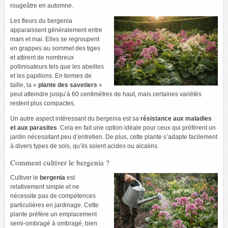
rougeâtre en automne.
Les fleurs du bergenia
apparaissent généralement entre
mars et mai. Elles se regroupent
en grappes au sommet des tiges
et attirent de nombreux
pollinisateurs tels que les abeilles
et les papillons. En termes de
taille, la «
plante des savetiers
»
peut atteindre jusqu’à 60 centimètres de haut, mais certaines variétés
restent plus compactes.
Un autre aspect intéressant du bergenia est sa
résistance aux maladies
et aux parasites
. Cela en fait une option idéale pour ceux qui préfèrent un
jardin nécessitant peu d’entretien. De plus, cette plante s’adapte facilement
à divers types de sols, qu’ils soient acides ou alcalins.
Comment cultiver le bergenia ?
Cultiver le
bergenia
est
relativement simple et ne
nécessite pas de compétences
particulières en jardinage. Cette
plante préfère un emplacement
semi-ombragé à ombragé, bien