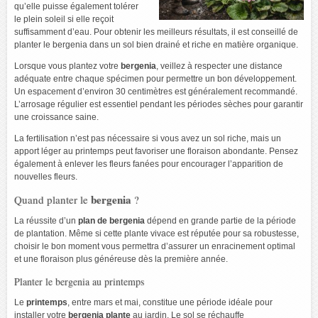
qu’elle puisse également tolérer
le plein soleil si elle reçoit
suffisamment d’eau. Pour obtenir les meilleurs résultats, il est conseillé de
planter le bergenia dans un sol bien drainé et riche en matière organique.
Lorsque vous plantez votre
bergenia
, veillez à respecter une distance
adéquate entre chaque spécimen pour permettre un bon développement.
Un espacement d’environ 30 centimètres est généralement recommandé.
L’arrosage régulier est essentiel pendant les périodes sèches pour garantir
une croissance saine.
La fertilisation n’est pas nécessaire si vous avez un sol riche, mais un
apport léger au printemps peut favoriser une floraison abondante. Pensez
également à enlever les fleurs fanées pour encourager l’apparition de
nouvelles fleurs.
bergenia
Quand planter le
?
La réussite d’un
plan de bergenia
dépend en grande partie de la période
de plantation. Même si cette plante vivace est réputée pour sa robustesse,
choisir le bon moment vous permettra d’assurer un enracinement optimal
et une floraison plus généreuse dès la première année.
Planter le bergenia au printemps
Le
printemps
, entre mars et mai, constitue une période idéale pour
installer votre
bergenia plante
au jardin. Le sol se réchauffe